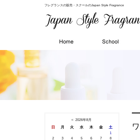
フレグランスの販売・スクールのJapan Style Fragrance
«
2026年8月
ワ
日
月
火
水
木
金
土
1
2
3
4
5
6
7
8