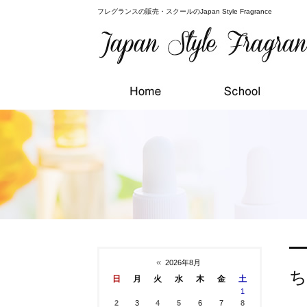
フレグランスの販売・スクールのJapan Style Fragrance
«
2026年8月
ち
日
月
火
水
木
金
土
1
2
3
4
5
6
7
8