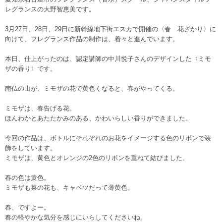
レグランスの大野智恵美です。
3月27日、28日、29日に新幹線地下街エスカで開催の〈春 花ざかり〉に
向けて、フレグランス作品の制作は、着々と進んでいます。
本日、仕上がったのは、認定講師の中川悦子さんのデザインした〈ミモ
ザの香り〉です。
南仏の山が、ミモザの花で黄色くなると、春がやってくる。
ミモザは、春告げる花。
ほんわかとあたたかみのある、かわいらしい香りができました。
今回の作品は、ボトルにそれぞれのお花をイメージする色のリボンで装
飾をしています。
ミモザは、黄色とオレンジの2色のリボンを重ねて結びました。
春の色は黄色。
ミモザも菜の花も、キャベツだって薄黄色。
春、ですよー。
春の軽やかな気分を感じにいらしてくださいね。