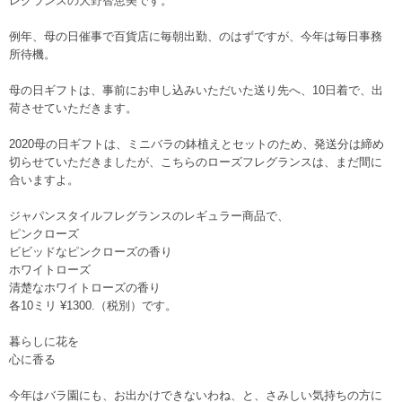
レグランスの大野智恵美です。
例年、母の日催事で百貨店に毎朝出勤、のはずですが、今年は毎日事務
所待機。
母の日ギフトは、事前にお申し込みいただいた送り先へ、10日着で、出
荷させていただきます。
2020母の日ギフトは、ミニバラの鉢植えとセットのため、発送分は締め
切らせていただきましたが、こちらのローズフレグランスは、まだ間に
合いますよ。
ジャパンスタイルフレグランスのレギュラー商品で、
ピンクローズ
ビビッドなピンクローズの香り
ホワイトローズ
清楚なホワイトローズの香り
各10ミリ ¥1300.（税別）です。
暮らしに花を
心に香る
今年はバラ園にも、お出かけできないわね、と、さみしい気持ちの方に