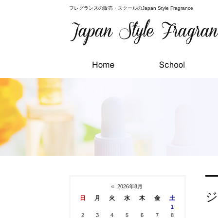
フレグランスの販売・スクールのJapan Style Fragrance
«
2026年8月
ジ
日
月
火
水
木
金
土
1
2
3
4
5
6
7
8