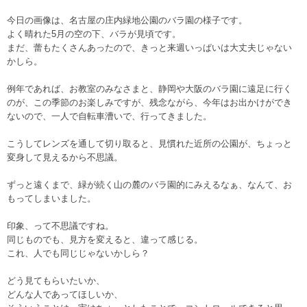
今日の画像は、名古屋の庄内緑地公園のバラ園の様子です。
よく晴れた5月の空の下、バラが見頃です。
まだ、蕾もたくさんあったので、きっと来週いっぱいは大丈夫じゃない
かしら。
例年であれば、お教室のみなさまと、静岡や大阪のバラ園に遠足に行く
のが、この季節のお楽しみですが、残念ながら、今年はお出かけができ
ないので、一人で自転車漕いで、行ってきました。
こうしてレンズを通して切り取ると、見慣れた近所の公園が、ちょっと
変身して見えるから不思議。
ずっと遠くまで、緑が続く山の麓のバラ園的にみえるなぁ、なんて、お
もってしまいました。
印象、って不思議ですね。
同じものでも、見方を変えると、違って感じる。
これ、人でも同じじゃないかしら？
どう見てもらいたいか、
どんな人であってほしいか、