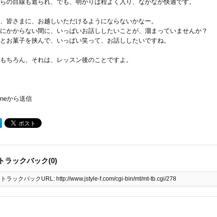
らの目線も遮られ、でも、明かりは程よく入り、なかなか快適です。
、皆さまに、お越しいただけるようにならないかなー。
にかからない間に、いっぱいお話ししたいことが、溜まっていませんか？
とお菓子を挟んで、いっぱい笑って、お話ししたいですね。
もちろん、それは、レッスン後のことですよ。
honeから送信
トラックバック(0)
トラックバックURL: http://www.jstyle-f.com/cgi-bin/mt/mt-tb.cgi/278