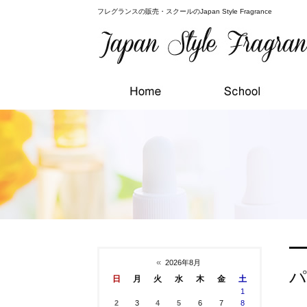
フレグランスの販売・スクールのJapan Style Fragrance
«
2026年8月
パ
日
月
火
水
木
金
土
1
2
3
4
5
6
7
8