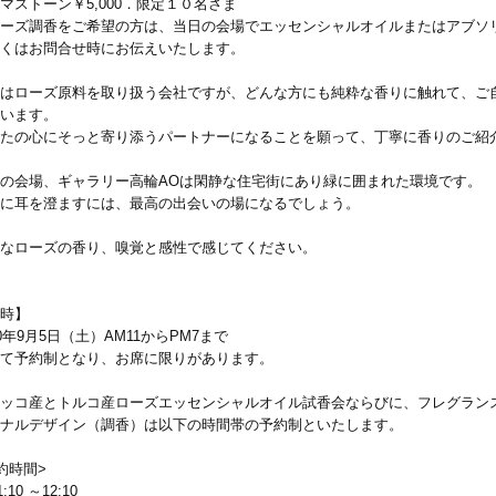
マストーン￥5,000．限定１０名さま
ーズ調香をご希望の方は、当日の会場でエッセンシャルオイルまたはアブソリ
くはお問合せ時にお伝えいたします。
はローズ原料を取り扱う会社ですが、どんな方にも純粋な香りに触れて、ご
います。
たの心にそっと寄り添うパートナーになることを願って、丁寧に香りのご紹
の会場、ギャラリー高輪AOは閑静な住宅街にあり緑に囲まれた環境です。
に耳を澄ますには、最高の出会いの場になるでしょう。
なローズの香り、嗅覚と感性で感じてください。
時】
20年9月5日（土）AM11からPM7まで
て予約制となり、お席に限りがあります。
ッコ産とトルコ産ローズエッセンシャルオイル試香会ならびに、フレグラン
ナルデザイン（調香）は以下の時間帯の予約制といたします。
約時間>
11:10 ～12:10