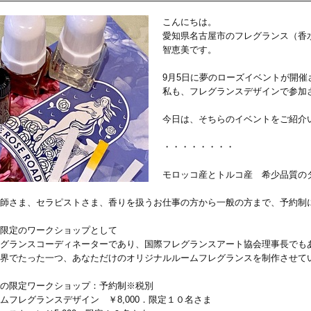
こんにちは。
愛知県名古屋市のフレグランス（香
智恵美です。
9月5日に夢のローズイベントが開催
私も、フレグランスデザインで参加
今日は、そちらのイベントをご紹介
・・・・・・・・
モロッコ産とトルコ産 希少品質の
師さま、セラピストさま、香りを扱うお仕事の方から一般の方まで、予約制
限定のワークショップとして
グランスコーディネーターであり、国際フレグランスアート協会理事長でも
界でたった一つ、あなただけのオリジナルルームフレグランスを制作させて
の限定ワークショップ：予約制※税別
ムフレグランスデザイン ￥8,000．限定１０名さま