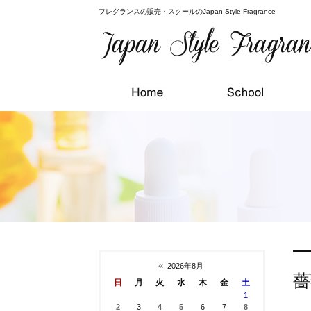
フレグランスの販売・スクールのJapan Style Fragrance
«
2026年8月
薔
日
月
火
水
木
金
土
1
2
3
4
5
6
7
8