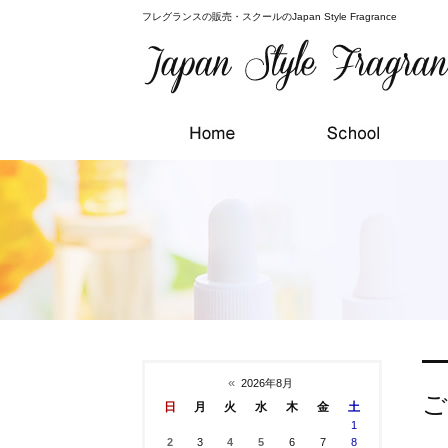
フレグランスの販売・スクールのJapan Style Fragrance
«
2026年8月
ご
日
月
火
水
木
金
土
1
2
3
4
5
6
7
8