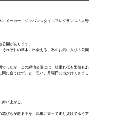
水）メーカー、ジャパンスタイルフレグランスの大野
地公園があります。
、それぞれの草木に出会える、私のお気に入りの公園
間でしたが、この緑地公園には、枝垂れ桜も里桜もあ
に間に合うはず、と、思い、月曜日に出かけてきまし
、舞い上がる。
の花びらが散る中を、馬車に乗って走り抜けてゆくア