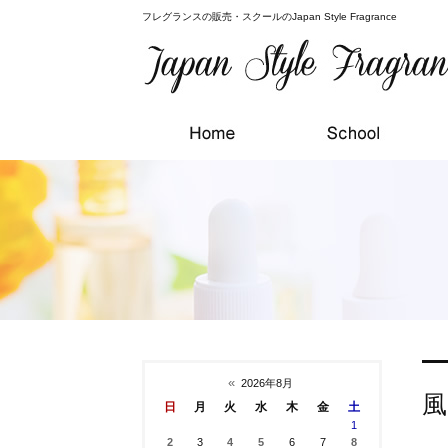
フレグランスの販売・スクールのJapan Style Fragrance
«
2026年8月
風
日
月
火
水
木
金
土
1
2
3
4
5
6
7
8