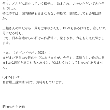
年々、どんどん進化していく様子に、励まされ、力をいただいてきた年
月でした。
特に昨年は、国内移動もままならない時期で、開催はしても会場は静
か。
三越さんの中だから、周りは華やかだし、BGMもあるけれど、寂しい気
分になる時も。
でも、日本各地からの石けん作品達に、励まされ、力をもらえた気がし
ます。
さぁ、〈メゾンドサボン2021〉！
まだまだ不自由な世の中ではありますが、今年も、素晴らしい作品に囲
まれた1週間を過ごせると思うと、私はわくわくしてしかたがありませ
ん。
8月25日〜31日
名古屋三越栄店6階で、お待ちしています。
iPhoneから送信