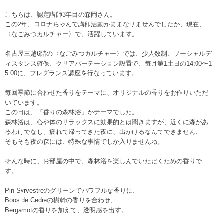
こちらは、認定講師3年目の森岡さん。
この2年、コロナちゃんで講師活動がままなりませんでしたが、現在、
〈なごみつカルチャー〉で、活躍しています。
名古屋三越6階の〈なごみつカルチャー〉では、少人数制、ソーシャルデ
ィスタンス確保、クリアパーテーション設置で、毎月第1土日の14:00〜1
5:00に、フレグランス講座を行なっています。
毎回季節に合わせた香りをテーマに、オリジナルの香りをお作りいただ
いています。
この日は、「香りの森林浴」がテーマでした。
森林浴は、心や体のリラックスに効果的とは聞きますが、近くに森があ
るわけでなし、疲れて帰ってきた夜に、出かけるなんてできません。
そもそも夜の森には、特殊な事情でしか入りませんね。
そんな時に、お部屋の中で、森林浴を楽しんでいただくための香りで
す。
Pin Syrvestreのグリーンでパワフルな香りに、
Boos de Cedreの樹幹の香りを合わせ、
Bergamotの香りを加えて、透明感を出す。