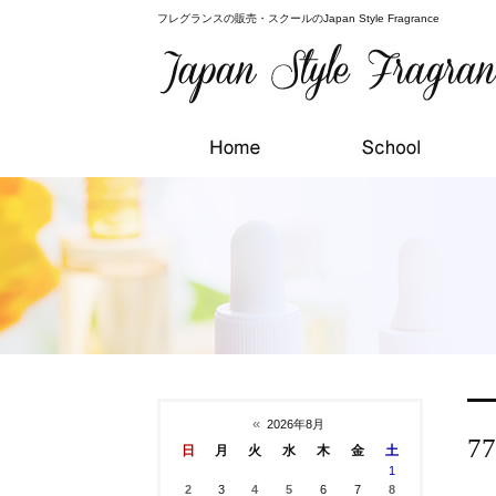
フレグランスの販売・スクールのJapan Style Fragrance
«
2026年8月
7
日
月
火
水
木
金
土
1
2
3
4
5
6
7
8