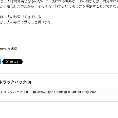
ど、人は研究熱心なものなので、使われる道具が、その頃からは、随分変わ
が、進化したのだから、そろそろ、戦争という考え方を手放すことはできな
は、人の欲望でできている。
が、人の希望で動くこと祈ります。
honeから送信
トラックバック(0)
トラックバックURL: http://www.jstyle-f.com/cgi-bin/mt/mt-tb.cgi/862