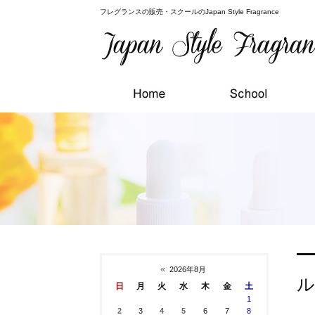
フレグランスの販売・スクールのJapan Style Fragrance
«
2026年8月
ル
日
月
火
水
木
金
土
1
2
3
4
5
6
7
8