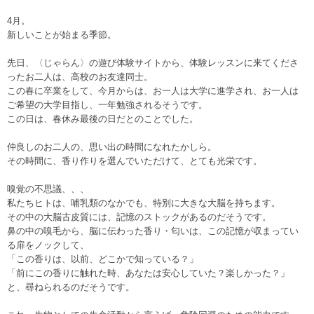
4月。
新しいことが始まる季節。
先日、〈じゃらん〉の遊び体験サイトから、体験レッスンに来てくださ
ったお二人は、高校のお友達同士。
この春に卒業をして、今月からは、お一人は大学に進学され、お一人は
ご希望の大学目指し、一年勉強されるそうです。
この日は、春休み最後の日だとのことでした。
仲良しのお二人の、思い出の時間になれたかしら。
その時間に、香り作りを選んでいただけて、とても光栄です。
嗅覚の不思議、、、
私たちヒトは、哺乳類のなかでも、特別に大きな大脳を持ちます。
その中の大脳古皮質には、記憶のストックがあるのだそうです。
鼻の中の嗅毛から、脳に伝わった香り・匂いは、この記憶が収まってい
る扉をノックして、
「この香りは、以前、どこかで知っている？」
「前にこの香りに触れた時、あなたは安心していた？楽しかった？」
と、尋ねられるのだそうです。