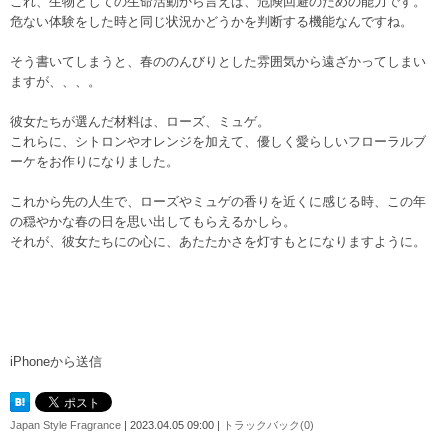
これ、生物としての生命活動から言えば、危険回避のための能力です。
危ない体験をした時と同じ状況かどうかを判断する機能なんですね。
そう書いてしまうと、春ののんびりとした雰囲気から遠ざかってしまい
ますが、、、。
彼女たちが選んだ材料は、ローズ、ミュゲ。
これらに、シトロンやオレンジを加えて、優しく愛らしいフローラルブ
ーケをお作りになりました。
これから先の人生で、ローズやミュゲの香りを近くに感じる時、この年
の穏やかな春の日を思い出してもらえるかしら。
それが、彼女たちにの心に、あたたかさを灯すもとになりますように。
iPhoneから送信
Japan Style Fragrance
| 2023.04.05 09:00 |
トラックバック(0)