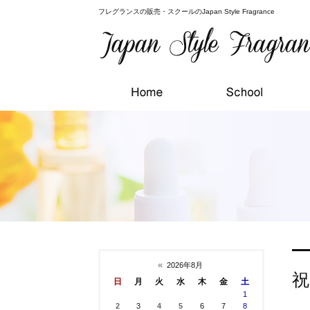
フレグランスの販売・スクールのJapan Style Fragrance
«
2026年8月
祝
日
月
火
水
木
金
土
1
2
3
4
5
6
7
8