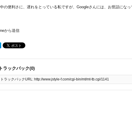
中の便利さに、遅れをとっている私ですが、Googleさんには、お世話にな
honeから送信
トラックバック(0)
トラックバックURL: http://www.jstyle-f.com/cgi-bin/mt/mt-tb.cgi/1141