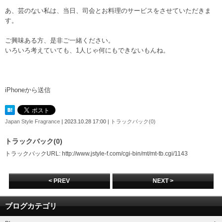
あ、芸のない私は、当日、司会とお料理のサービスをさせていただきま
す。
ご興味ある方、是非ご一緒ください。
いろいろ考えていても、1人じゃ何にもできないもんね。
iPhoneから送信
Japan Style Fragrance
| 2023.10.28 17:00 |
トラックバック(0)
トラックバック(0)
トラックバックURL: http://www.jstyle-f.com/cgi-bin/mt/mt-tb.cgi/1143
< PREV
NEXT >
ブログカテゴリ