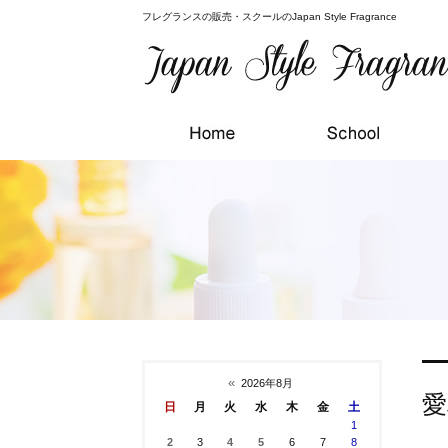
フレグランスの販売・スクールのJapan Style Fragrance
«
2026年8月
愛
日
月
火
水
木
金
土
1
2
3
4
5
6
7
8