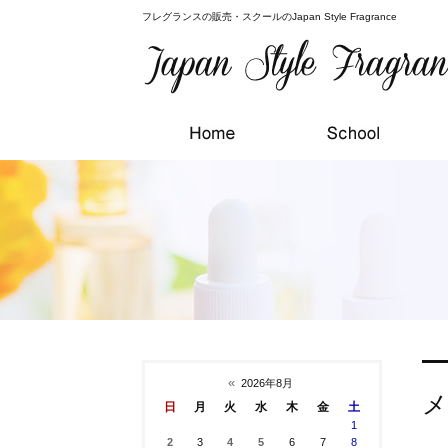
フレグランスの販売・スクールのJapan Style Fragrance
«
2026年8月
メ
日
月
火
水
木
金
土
1
2
3
4
5
6
7
8