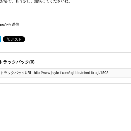
お姿で、もう少し、頑張ってくださいね。
honeから送信
トラックバック(0)
トラックバックURL: http://www.jstyle-f.com/cgi-bin/mt/mt-tb.cgi/1508