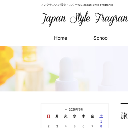
フレグランスの販売・スクールのJapan Style Fragrance
«
2026年8月
旅
日
月
火
水
木
金
土
1
2
3
4
5
6
7
8