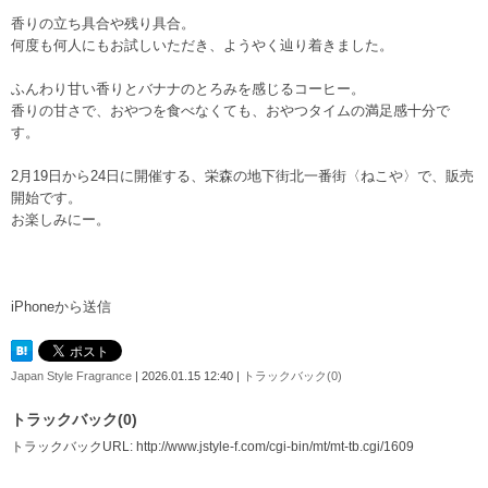
香りの立ち具合や残り具合。
何度も何人にもお試しいただき、ようやく辿り着きました。
ふんわり甘い香りとバナナのとろみを感じるコーヒー。
香りの甘さで、おやつを食べなくても、おやつタイムの満足感十分で
す。
2月19日から24日に開催する、栄森の地下街北一番街〈ねこや〉で、販売
開始です。
お楽しみにー。
iPhoneから送信
Japan Style Fragrance
| 2026.01.15 12:40 |
トラックバック(0)
トラックバック(0)
トラックバックURL: http://www.jstyle-f.com/cgi-bin/mt/mt-tb.cgi/1609