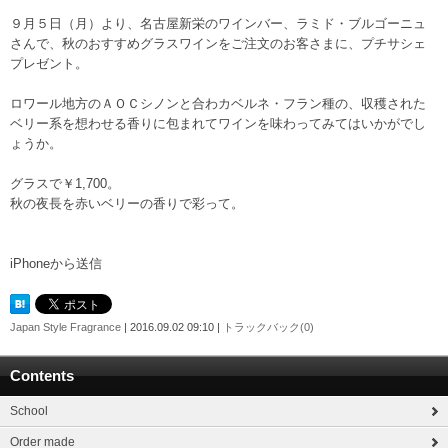
９月５日（月）より、名古屋新栄のワインバー、ラミド・ブルゴーニュ
さんで、秋のおすすめグラスワインをご注文のお客さまに、プチサシェ
プレゼント。
ロワール地方のＡＯＣシノンと合わカベルネ・フラン種の、収穫された
ベリー系を想わせる香りに包まれてワインを味わってみてはいかがでし
ょうか。
グラスで￥1,700。
秋の夜長を赤いベリーの香りで彩って。
iPhoneから送信
Japan Style Fragrance
| 2016.09.02 09:10 |
トラックバック(0)
Contents
School
Order made