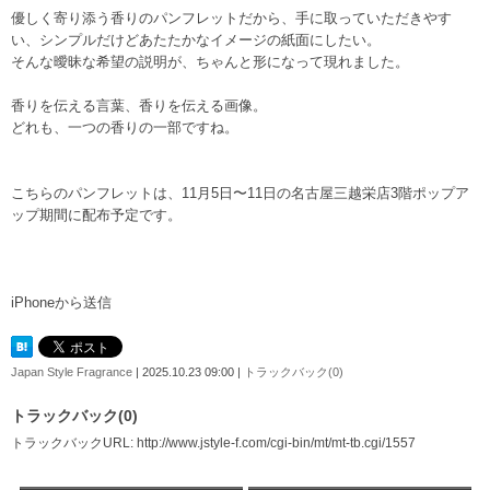
優しく寄り添う香りのパンフレットだから、手に取っていただきやす
い、シンプルだけどあたたかなイメージの紙面にしたい。
そんな曖昧な希望の説明が、ちゃんと形になって現れました。
香りを伝える言葉、香りを伝える画像。
どれも、一つの香りの一部ですね。
こちらのパンフレットは、11月5日〜11日の名古屋三越栄店3階ポップア
ップ期間に配布予定です。
iPhoneから送信
Japan Style Fragrance
| 2025.10.23 09:00 |
トラックバック(0)
トラックバック(0)
トラックバックURL: http://www.jstyle-f.com/cgi-bin/mt/mt-tb.cgi/1557