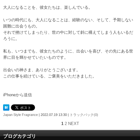
大人になることを、彼女たちは、楽しんでいる。
いつの時代にも、大人になることは、経験のない、そして、予期しない
困難に出会うもの。
それで挫けてしまったり、世の中に対して斜に構えてしまう人もいるだ
ろうに。
私も、いつまでも、彼女たちのように、出会いを喜び、その先にある世
界に目を輝かせていたいものです。
出会いの神さま、ありがとうございます。
この仕事を続けている、ご褒美をいただきました。
iPhoneから送信
Japan Style Fragrance
| 2022.07.19 13:30 |
トラックバック(0)
1
2
NEXT
ブログカテゴリ