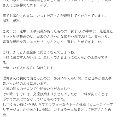
さんにご挨拶のためドライブ。
車でお出かけの日は、いつも理恵さんが運転してくださっています。
感謝、感謝。
この日は、途中、工事渋滞があったものの、女子2人の車中は、最近見た
ネット配信映画の話、日常のささやかな驚きや喜びの話に、笑ったり、
素直な感想を言いあったり、なんとなく、進むことができました。
これ、きっと人生全般に同じくなんでしょうね。
一緒に過ごす人がいれば、楽しくできるようになんらかの工夫ができ
る。
一緒にいる人の存在に助けられる。
理恵さんに初めて出会ったのは、多分25年くらい前、まだ仕事が個人事
業だった頃のように思います。
共通の知人のサロンでご紹介いただきました。
その時、すぐには、交流は始まりませんでしたが、ご縁がある方とは、
必ずその糸はつながっているものですね。
15年くらい前にFMあいちでアラフォー女子トーク番組〈ビューティーマ
リアージュ〉が企画された際に、レギュラー出演者として理恵さんと再
会。