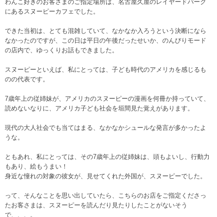
わんこ好きのお客さまのご指定場所は、名古屋久屋のレイヤードパーク
にあるスヌーピーカフェでした。
できた当初は、とても混雑していて、なかなか入ろうという決断になら
なかったのですが、この日は平日の午後だったせいか、のんびりモード
の店内で、ゆっくりお話もできました。
スヌーピーといえば、私にとっては、子ども時代のアメリカを感じるも
のの代表です。
7歳年上の従姉妹が、アメリカのスヌーピーの漫画を何冊か持っていて、
読めないなりに、アメリカ子ども社会を垣間見た覚えがあります。
現代の大人社会でも当てはまる、なかなかシュールな発言が多かったよ
うな。
ともあれ、私にとっては、その7歳年上の従姉妹は、頭もよいし、行動力
もあり、絵もうまい！
身近な憧れの対象の彼女が、見せてくれた外国が、スヌーピーでした。
って、そんなことを思い出していたら、こちらのお店をご指定くださっ
たお客さまは、スヌーピーを読んだり見たりしたことがないそう
で、、、。