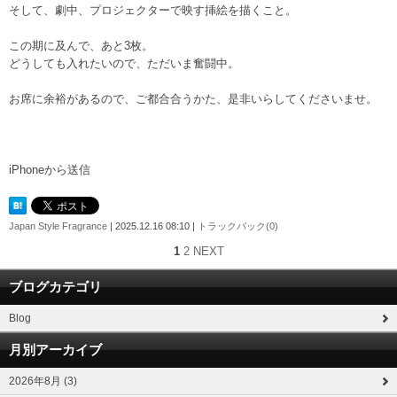
そして、劇中、プロジェクターで映す挿絵を描くこと。
この期に及んで、あと3枚。
どうしても入れたいので、ただいま奮闘中。
お席に余裕があるので、ご都合合うかた、是非いらしてくださいませ。
iPhoneから送信
Japan Style Fragrance
| 2025.12.16 08:10 |
トラックバック(0)
1
2
NEXT
ブログカテゴリ
Blog
月別アーカイブ
2026年8月 (3)