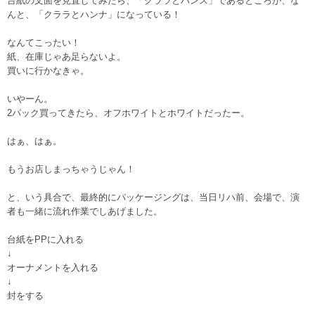
台紙の文面を見直してみたら、「クララとハンス」であるところが、な
んと、「クララとハンナ」になっている！
なんてこったい！
紙、在庫じゃあ足らないよ。
買いに行かなきゃ。
いやーん。
2パック買ってきたら、オフホワイトとホワイトだったー。
はぁ、はぁ。
もうお店しまっちゃうじゃん！
と、いう具合で、最終的にパッケージングは、当日リハ前、会場で、演
者も一緒に流れ作業でしあげました。
台紙をPPに入れる
↓
オーナメントを入れる
↓
封をする