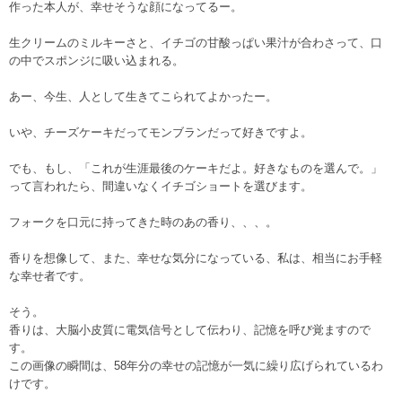
作った本人が、幸せそうな顔になってるー。
生クリームのミルキーさと、イチゴの甘酸っぱい果汁が合わさって、口
の中でスポンジに吸い込まれる。
あー、今生、人として生きてこられてよかったー。
いや、チーズケーキだってモンブランだって好きですよ。
でも、もし、「これが生涯最後のケーキだよ。好きなものを選んで。」
って言われたら、間違いなくイチゴショートを選びます。
フォークを口元に持ってきた時のあの香り、、、。
香りを想像して、また、幸せな気分になっている、私は、相当にお手軽
な幸せ者です。
そう。
香りは、大脳小皮質に電気信号として伝わり、記憶を呼び覚ますので
す。
この画像の瞬間は、58年分の幸せの記憶が一気に繰り広げられているわ
けです。