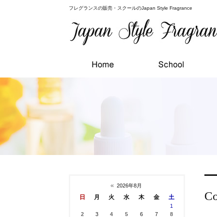
フレグランスの販売・スクールのJapan Style Fragrance
«
2026年8月
C
日
月
火
水
木
金
土
1
2
3
4
5
6
7
8