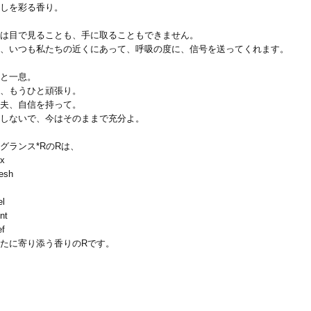
しを彩る香り。
は目で見ることも、手に取ることもできません。
、いつも私たちの近くにあって、呼吸の度に、信号を送ってくれます。
と一息。
、もうひと頑張り。
夫、自信を持って。
しないで、今はそのままで充分よ。
グランス*RのRは、
ux
esh
el
nt
ef
たに寄り添う香りのRです。