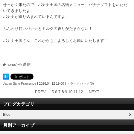
せっかく来たので、バナナ王国の名物メニュー、バナナソフトをいただ
いてきましたよ。
バナナが練り込まれているんですよ。
ふんわり甘いバナナとミルクの香りがたまらない！
バナナ王国さん、これからも、よろしくお願いいたします！
iPhoneから送信
Japan Style Fragrance
| 2026.04.12 19:00 |
トラックバック(0)
PREV
...
5
6
7
8
9
10
11
12
...
NEXT
ブログカテゴリ
Blog
月別アーカイブ