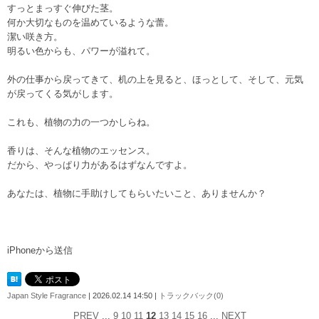
すっとまっすぐ伸びた茎。
何か大切なものを温めているような蕾。
潔い咲き方。
明るい色からも、パワーが溢れて。
外の仕事から戻ってきて、机の上を見ると、ほっとして、そして、元気
が戻ってくる気がします。
これも、植物の力の一つかしらね。
香りは、そんな植物のエッセンス。
だから、やっぱり力があるはずなんですよ。
あなたは、植物に手助けしてもらいたいこと、ありませんか？
iPhoneから送信
Japan Style Fragrance
| 2026.02.14 14:50 |
トラックバック(0)
PREV
...
9
10
11
12
13
14
15
16
...
NEXT