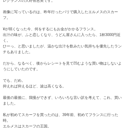
レグランスの大野智恵美です。
画像に写っているのは、昨年行ったパリで購入したエルメスのスカー
フ。
¥が弱くなった今、何をするにもお金がかかるフランス。
出汁の味が、ふと恋しくなり、うどん屋さんに入ったら、1杯3000円近
く。
ひーっ、と思いましたが、温かな出汁を飲みたい気持ちを優先したラン
チもありました。
だから、なるべく、後からレシートを見て凹むような買い物はしないよ
うにしていたのです。
でも、だめ。
抑えれば抑えるほど、波は高くなる。
最後の最後に、我慢ができず、いろいろな言い訳を考えて、これ、買い
ました。
私が初めてスカーフを買ったのは、39年前、初めてフランスに行った
時。
エルメスはスカーフの王国。