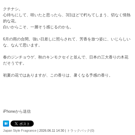
クチナシ。
心待ちにして、咲いたと思ったら、3日ほどで朽ちてしまう、切なく情熱
的な花。
白いからこそ、一層そう感じるのかも。
6月の雨の合間。強い日差しに照らされて、芳香を放つ姿に、いじらしい
な、なんて思います。
春のジンチョウゲ、秋のキンモクセイと並んで、日本の三大香りの木花
だそうです。
初夏の花ではありますが、この香りは、暑くなる予感の香り。
iPhoneから送信
Japan Style Fragrance
| 2026.06.11 14:30 |
トラックバック(0)