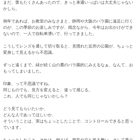
まだ、蕾もたくさんあったので、きっと来週いっぱいは大丈夫じゃない
かしら。
例年であれば、お教室のみなさまと、静岡や大阪のバラ園に遠足に行く
のが、この季節のお楽しみですが、残念ながら、今年はお出かけができ
ないので、一人で自転車漕いで、行ってきました。
こうしてレンズを通して切り取ると、見慣れた近所の公園が、ちょっと
変身して見えるから不思議。
ずっと遠くまで、緑が続く山の麓のバラ園的にみえるなぁ、なんて、お
もってしまいました。
印象、って不思議ですね。
同じものでも、見方を変えると、違って感じる。
これ、人でも同じじゃないかしら？
どう見てもらいたいか、
どんな人であってほしいか、
そういうことは、実はちょっとしたことで、コントロールできると思っ
ています。
ちょっとしたこと、それは、例えば、服装や立ち振る舞い、そして香り