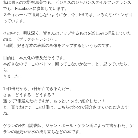
私は個人の大野智恵美でも、ビジネスのジャパンスタイルフレグランス
でも、Facebookに参加しています。
スティホームで退屈しないようにか、今、FBでは、いろんなバトンが回
っています。
その中で、興味深く、皆さんのアップするものを楽しみに拝見していた
のは、〈ブックチャレンジ〉。
7日間、好きな本の表紙の画像をアップするというものです。
目的は、本文化の普及だそうです。
本好きなので、このバトン、回ってこないかなー、と、思っていたら、
ら、
きました！
1日1冊だから、7冊紹介できるんだー、
さぁ、どうする、どうする？
迷って7冊選んだのですが、もっといっぱい紹介したい！
と、言うわけで、この1冊は、こちらのblogで紹介させていただきます
ね。
ゲランの4代目調香師、ジャン・ポール・ゲラン氏によって書かれた、ゲ
ランの歴史や香水の成り立ちなどの本です。