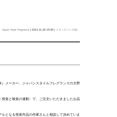
Japan Style Fragrance
| 2021.11.20 15:00 |
トラックバック(0)
水）メーカー、ジャパンスタイルフレグランスの大野
〈視覚と嗅覚の連動〉で、ご注文いただきましたお品
デルとなる視覚作品の作家さんと相談して決めていま