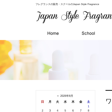
フレグランスの販売・スクールのJapan Style Fragrance
«
2026年8月
ワ
日
月
火
水
木
金
土
1
2
3
4
5
6
7
8