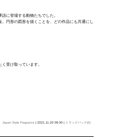
季語に登場する動物たちでした。
金。円形の図形を描くことを、どの作品にも共通にし
たく受け取っています。
Japan Style Fragrance
| 2021.11.20 08:30 |
トラックバック(0)