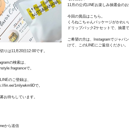
11月の公式LINEお楽しみ抽選会の
今回の賞品はこちら。
くろねこちゃんパッケージがかわい
ドリップパック2ケセットで、抽選
ご希望の方は、Instagramでジ
けて、このLINEにご返信ください。
切りは11月20日12:00です。
stagramの検索は、
nstyle.fragranceで。
LINEのご登録は、
ps://lin.ee/1mlywkm9Dで。
募お待ちしています。
honeから送信