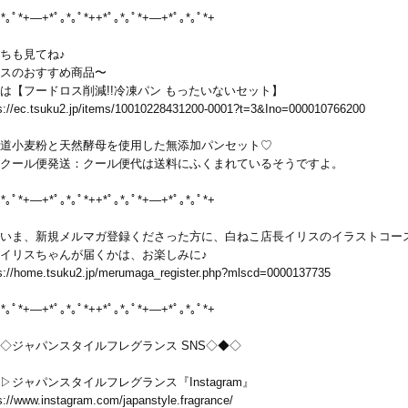
｡*｡ﾟ*+―+*ﾟ｡*｡ﾟ*++*ﾟ｡*｡ﾟ*+―+*ﾟ｡*｡ﾟ*+
ちも見てね♪
スのおすすめ商品〜
は【フードロス削減!!冷凍パン もったいないセット】
s://ec.tsuku2.jp/items/10010228431200-0001?t=3&Ino=000010766200
道小麦粉と天然酵母を使用した無添加パンセット♡
クール便発送：クール便代は送料にふくまれているそうですよ。
｡*｡ﾟ*+―+*ﾟ｡*｡ﾟ*++*ﾟ｡*｡ﾟ*+―+*ﾟ｡*｡ﾟ*+
だいま、新規メルマガ登録くださった方に、白ねこ店長イリスのイラストコー
イリスちゃんが届くかは、お楽しみに♪
s://home.tsuku2.jp/merumaga_register.php?mlscd=0000137735
｡*｡ﾟ*+―+*ﾟ｡*｡ﾟ*++*ﾟ｡*｡ﾟ*+―+*ﾟ｡*｡ﾟ*+
◇ジャパンスタイルフレグランス SNS◇◆◇
▷ジャパンスタイルフレグランス『Instagram』
s://www.instagram.com/japanstyle.fragrance/