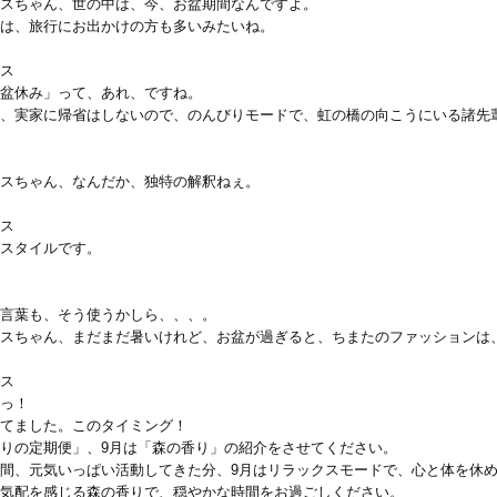
スちゃん、世の中は、今、お盆期間なんですよ。
は、旅行にお出かけの方も多いみたいね。
ス
盆休み」って、あれ、ですね。
、実家に帰省はしないので、のんびりモードで、虹の橋の向こうにいる諸先
スちゃん、なんだか、独特の解釈ねぇ。
ス
スタイルです。
言葉も、そう使うかしら、、、。
スちゃん、まだまだ暑いけれど、お盆が過ぎると、ちまたのファッションは
ス
っ！
てました。このタイミング！
りの定期便」、9月は「森の香り」の紹介をさせてください。
間、元気いっぱい活動してきた分、9月はリラックスモードで、心と体を休
気配を感じる森の香りで、穏やかな時間をお過ごしください。