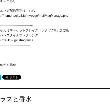
キングあり
ルマガ配信設定はこちら
s://home.tsuku2.jp/mypage/mailMagManage.php
------------------------------+-
そわけマーケットプレイス「ツクツク!!」加盟店
パンスタイルフレグランス
s://tsuku2.jp/jsfragrance
------------------------------
honeから送信
ラスと香水