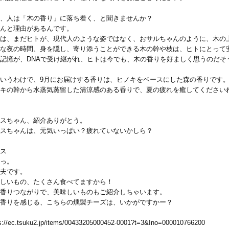
、人は「木の香り」に落ち着く、と聞きませんか？
んと理由があるんです。
は、まだヒトが、現代人のような姿ではなく、おサルちゃんのように、木の
な夜の時間、身を隠し、寄り添うことができる木の幹や枝は、ヒトにとって
記憶が、DNAで受け継がれ、ヒトは今でも、木の香りを好ましく思うのだそ
いうわけで、9月にお届けする香りは、ヒノキをベースにした森の香りです
キの幹から水蒸気蒸留した清涼感のある香りで、夏の疲れを癒してください
スちゃん、紹介ありがとう。
スちゃんは、元気いっぱい？疲れていないかしら？
ス
っ。
夫です。
しいもの、たくさん食べてますから！
香りつながりで、美味しいものもご紹介しちゃいます。
香りを感じる、こちらの燻製チーズは、いかがですかー？
s://ec.tsuku2.jp/items/00433205000452-0001?t=3&Ino=000010766200