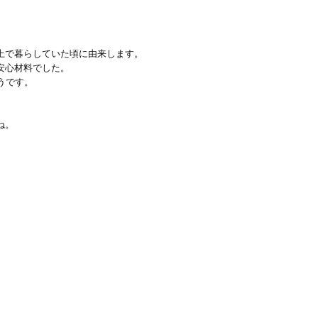
上で暮らしていた頃に由来します。
安心材料でした。
うです。
。
ね。